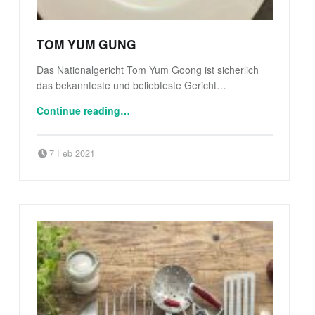
TOM YUM GUNG
Das Nationalgericht Tom Yum Goong ist sicherlich
das bekannteste und beliebteste Gericht…
“Tom Yum Gung”
Continue reading
…
Posted on:
Written by:
klaus
7 Feb 2021