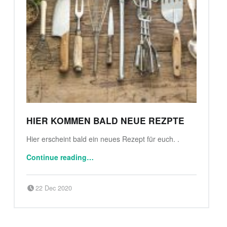
HIER KOMMEN BALD NEUE REZPTE
Hier erscheint bald ein neues Rezept für euch. .
“Hier kommen bald neue Rezpte”
Continue reading
…
Posted on:
Written by:
klaus
22 Dec 2020