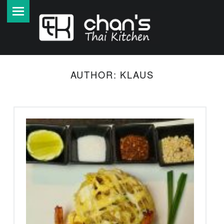
PRIMARY MENU
A
U
T
H
E
AUTHOR:
KLAUS
N
T
I
S
C
H
E
T
H
A
I