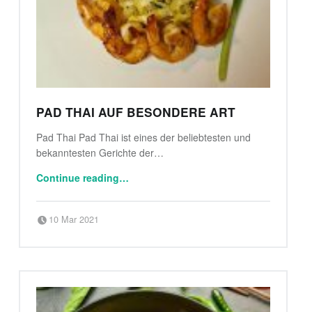
L
Ä
N
D
I
S
C
PAD THAI AUF BESONDERE ART
H
Pad Thai Pad Thai ist eines der beliebtesten und
E
bekanntesten Gerichte der…
K
“Pad Thai auf besondere Art”
Ü
Continue reading
…
C
H
Posted on:
Written by:
klaus
10 Mar 2021
E
Betriebsferien vom 03.08. bis 11.08. Ab dem 12.08 sind wir wieder für Sie da.