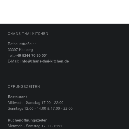
FOOTER SIDEBAR
CHANS THAI KITCHEN
Rathausstraße 11
33397 Rietberg
Tel.:
+49 5244 70 30 001
E-Mail:
info@chans-thai-kitchen.de
ÖFFUNGSZEITEN
Restaurant
Mittwoch - Samstag 17:00 - 22:00
Sonntags 12:00 - 14:00 & 17:00 - 22:00
Küchenöffnungszeiten
Mittwoch - Samstag 17:00 - 21:30