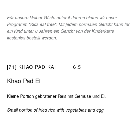
L
Ä
N
Für unsere kleiner Gäste unter 6 Jahren bieten wir unser
D
Programm "Kids eat free". Mit jedem normalen Gericht kann für
I
ein Kind unter 6 Jahren ein Gericht von der Kinderkarte
S
kostenlos bestellt werden.
C
H
E
[71] KHAO PAD KAI
6,5
K
Ü
Khao Pad Ei
C
H
Kleine Portion gebratener Reis mit Gemüse und Ei.
E
Small portion of fried rice with vegetables and egg.
Betriebsferien vom 03.08. bis 11.08. Ab dem 12.08 sind wir wieder für Sie da.