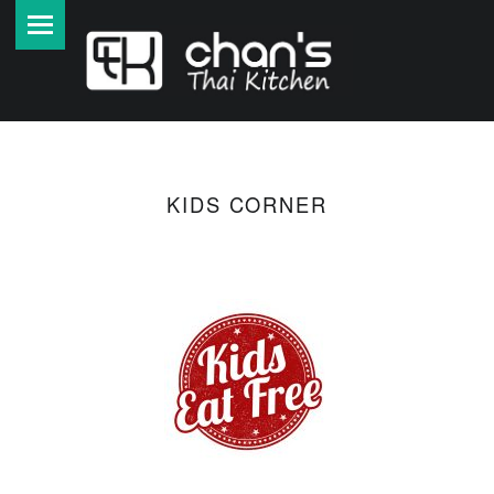
PRIMARY MENU
A
U
T
H
E
N
T
KIDS CORNER
I
S
C
H
E
T
H
A
I