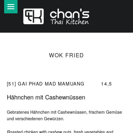
PRIMARY MENU
A
U
T
H
E
N
T
WOK FRIED
I
S
C
[51] GAI PHAD MAD MAMUANG
14,5
H
E
Hähnchen mit Cashewnüssen
T
H
Gebratenes Hähnchen mit Cashewnüssen, frischem Gemüse
A
und verschiedenen Gewürzen.
I
Roasted chicken with cashew nuts, fresh vegetables and