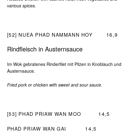
L
Ä
various spices.
N
D
I
[52] NUEA PHAD NAMMANN HOY
16,9
S
C
Rindfleisch in Austernsauce
H
E
Im Wok gebratenes Rinderfilet mit Pilzen in Knoblauch und
K
Austernsauce.
Ü
Fried pork or chicken with sweet and sour sauce.
C
H
E
[53] PHAD PRIAW WAN MOO
14,5
PHAD PRIAW WAN GAI
14,5
Betriebsferien vom 03.08. bis 11.08. Ab dem 12.08 sind wir wieder für Sie da.