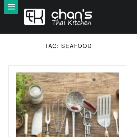
PRIMARY MENU
A
U
T
H
E
TAG:
SEAFOOD
N
T
I
S
C
H
E
T
H
A
I