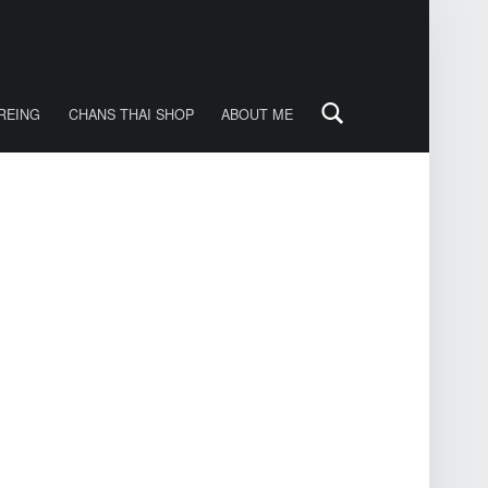
Search
REING
CHANS THAI SHOP
ABOUT ME