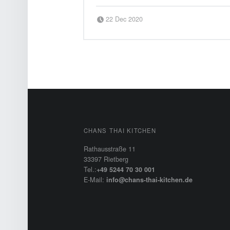
Posted on:
Written by:
klaus
22 Dec 2020
FOOTER SIDEBAR
CHANS THAI KITCHEN
Rathausstraße 11
33397 Rietberg
Tel.:
+49 5244 70 30 001
E-Mail:
info@chans-thai-kitchen.de