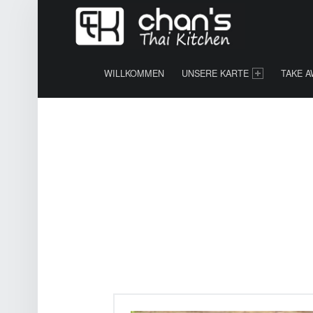
A
U
T
PRIMARY MENU
H
E
WILLKOMMEN
UNSERE KARTE
TAKE A
N
T
I
S
C
H
E
T
H
A
I
L