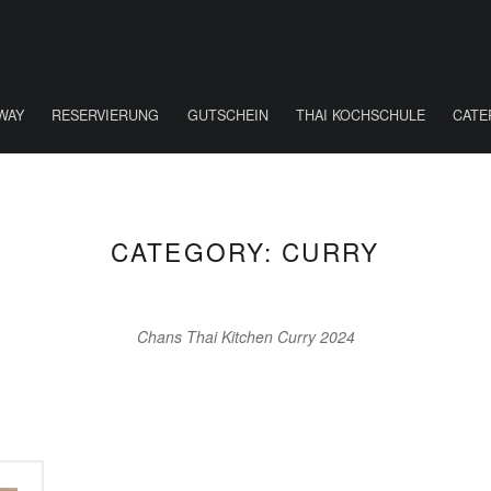
WAY
RESERVIERUNG
GUTSCHEIN
THAI KOCHSCHULE
CATE
CATEGORY:
CURRY
Chans Thai Kitchen Curry 2024