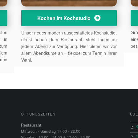
Kochen im Kochstudio
ten
Grö
Unser neues modern ausgestattetes Kochstudio,
t in
ein
direkt neben dem Restaurant, steht Ihnen an
 zum
bes
jedem Abend zur Verfügung. Hier bieten wir vor
llem
allem Abendkurse an – flexibel zum Termin Ihrer
nd
Wahl.
ÖFFUNGSZEITEN
ÜBE
Restaurant
K
Mittwoch - Samstag 17:00 - 22:00
D
Sonntags 12:00 - 14:00 & 17:00 - 22:00