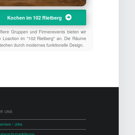
Kochen im 102 Rietberg
ßere Gruppen und Firmenevents bieten wir
e Loaction im "102 Rietberg" an. Die Räume
techen durch modernes funktionelle Design.
R UNS
arriere / Jobs
atenschutzerklärung