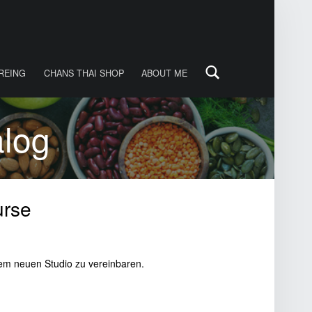
Search
REING
CHANS THAI SHOP
ABOUT ME
alog
Kurse
rem neuen Studio zu vereinbaren.