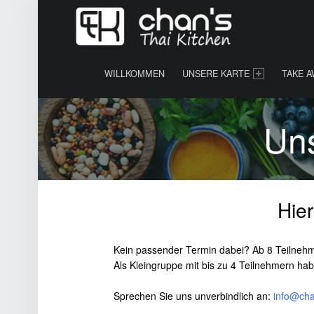
A
U
T
PRIMARY MENU
H
E
WILLKOMMEN
UNSERE KARTE
TAKE A
N
T
Uns
I
S
C
H
E
Hier
T
H
Kein passender Termin dabei? Ab 8 Teilnehm
A
Als Kleingruppe mit bis zu 4 Teilnehmern h
I
L
Sprechen Sie uns unverbindlich an:
info@cha