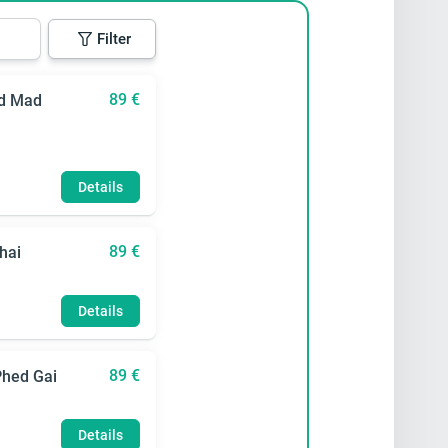
Filter
89 €
ad Mad
Details
89 €
hai
Details
89 €
Phed Gai
Details