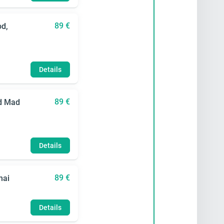
89 €
od,
Details
89 €
ad Mad
Details
89 €
hai
Details