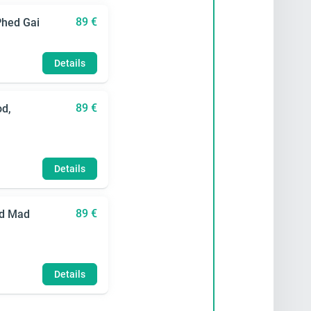
89 €
Phed Gai
Details
89 €
od,
Details
89 €
ad Mad
Details