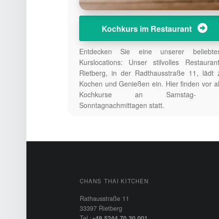
Kochkurs im Restaurant
Entdecken Sie eine unserer beliebtes
Kurslocations: Unser stilvolles Restauran
Rietberg, in der Radthausstraße 11, lädt
Kochen und Genießen ein. Hier finden vor a
Kochkurse an Samstag- u
Sonntagnachmittagen statt.
FOOTER SIDEBAR
CHANS THAI KITCHEN
Rathausstraße 11
33397 Rietberg
Tel.:
+49 5244 70 30 001